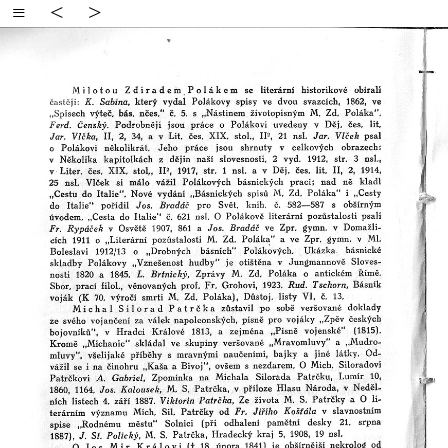
≡
<
>