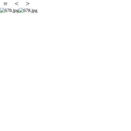
≡
<
>