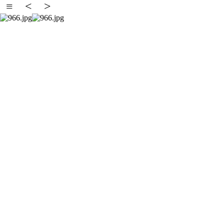
≡
<
>