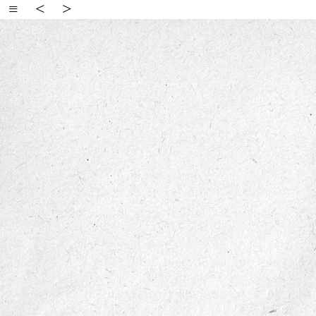
≡
<
>