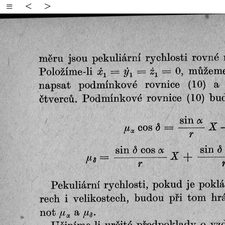
≡
<
>