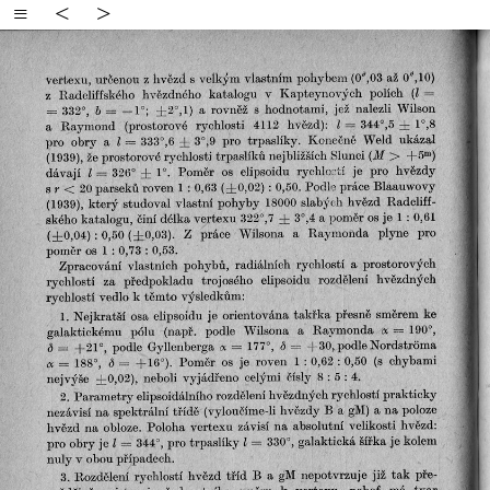
≡
<
>