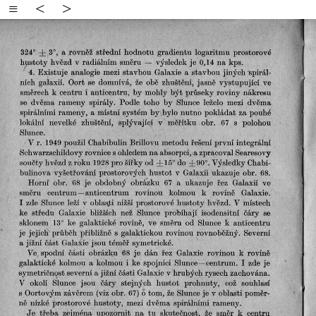
≡
<
>