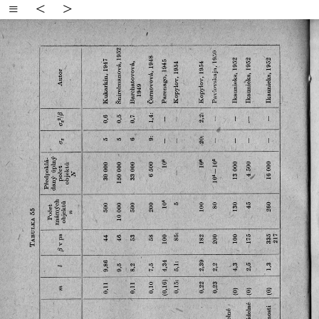
≡
<
>