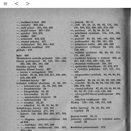
≡
<
>