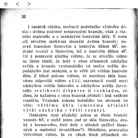
≡
<
>