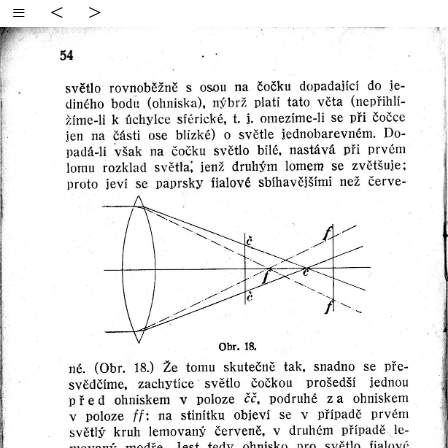
≡
<
>