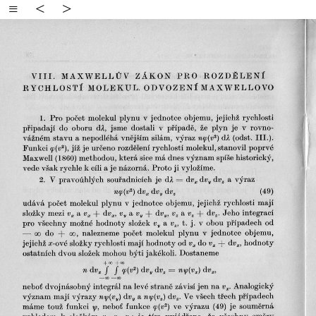
≡
<
>